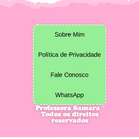
Sobre Mim
Política de Privacidade
Fale Conosco
WhatsApp
Professora Samara ©
Todos os direitos
reservados