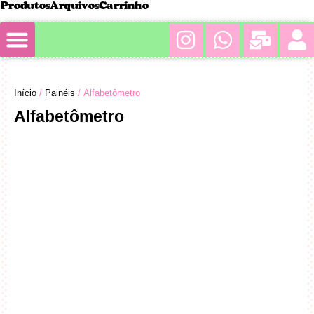
Produtos
Arquivos
Carrinho
Minha conta
Início
/
Painéis
/ Alfabetômetro
Alfabetômetro