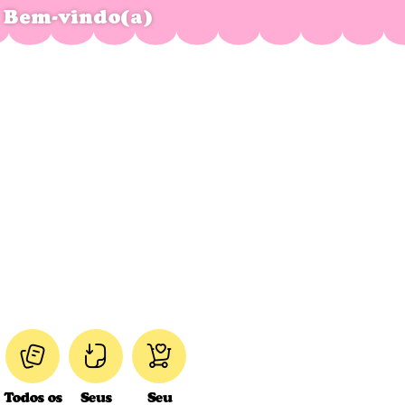
Bem-vindo(a)
Todos os
Seus
Seu