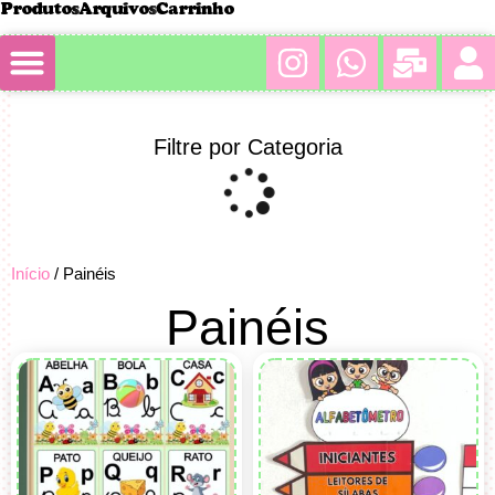
Produtos
Arquivos
Carrinho
Minha conta
Filtre por Categoria
Início
/ Painéis
Painéis