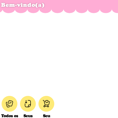
Bem-vindo(a)
Todos os
Seus
Seu