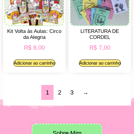
Kit Volta às Aulas: Circo
LITERATURA DE
da Alegria
CORDEL
R$
8,00
R$
7,00
Adicionar ao carrinho
Adicionar ao carrinho
1
2
3
→
Sobre Mim