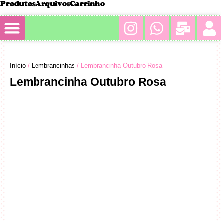
Produtos
Arquivos
Carrinho
Minha conta
Início
/
Lembrancinhas
/ Lembrancinha Outubro Rosa
Lembrancinha Outubro Rosa