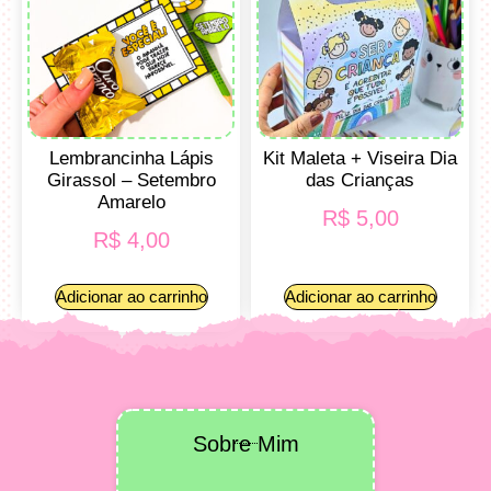
Lembrancinha Lápis
Kit Maleta + Viseira Dia
Girassol – Setembro
das Crianças
Amarelo
R$
5,00
R$
4,00
Adicionar ao carrinho
Adicionar ao carrinho
Sobre Mim