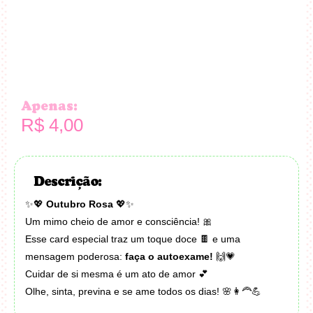
Apenas:
R$
4,00
Descrição:
✨💖
Outubro Rosa
💖✨
Um mimo cheio de amor e consciência! 🎀
Esse card especial traz um toque doce 🍫 e uma
mensagem poderosa:
faça o autoexame!
🙌💗
Cuidar de si mesma é um ato de amor 💕
Olhe, sinta, previna e se ame todos os dias! 🌸👩‍🦰💪