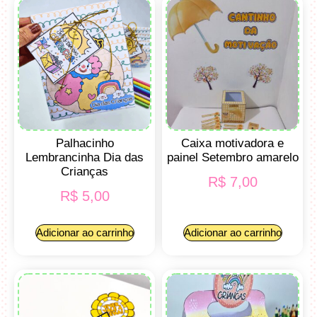
Palhacinho
Caixa motivadora e
Lembrancinha Dia das
painel Setembro amarelo
Crianças
R$
7,00
R$
5,00
Adicionar ao carrinho
Adicionar ao carrinho