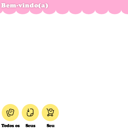
Bem-vindo(a)
Todos os
Seus
Seu