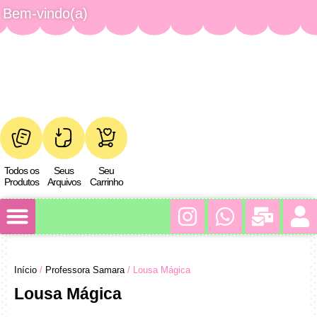
Bem-vindo(a)
Todos os
Seus
Seu
Produtos
Arquivos
Carrinho
Minha conta
Início
/
Professora Samara
/ Lousa Mágica
Lousa Mágica