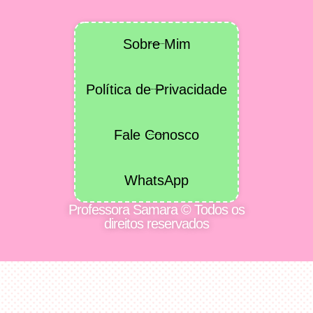
Sobre Mim
Política de Privacidade
Fale Conosco
WhatsApp
Professora Samara © Todos os
direitos reservados