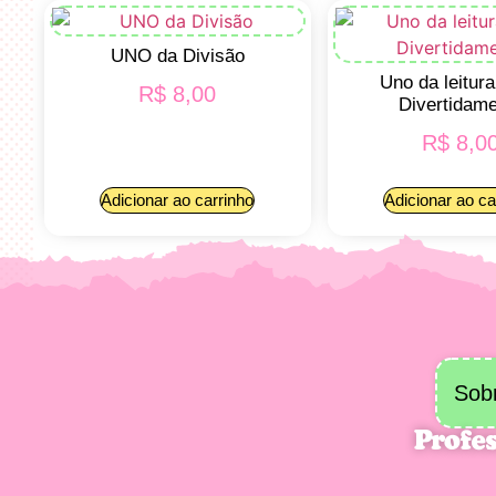
UNO da Divisão
Uno da leitur
R$
8,00
Divertidam
R$
8,0
Adicionar ao carrinho
Adicionar ao ca
Sob
Profes