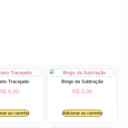
beto Tracejado
Bingo da Subtração
R$
6,00
R$
5,00
onar ao carrinho
Adicionar ao carrinho