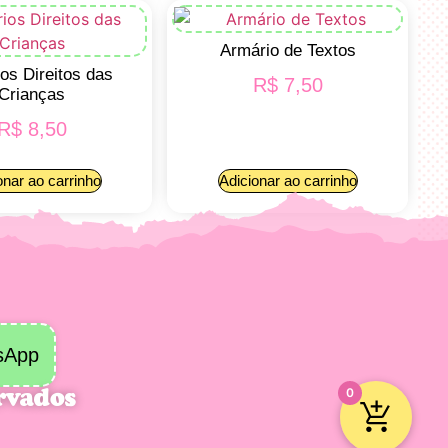
Armário de Textos
os Direitos das
R$
7,50
Crianças
R$
8,50
onar ao carrinho
Adicionar ao carrinho
sApp
ervados
0