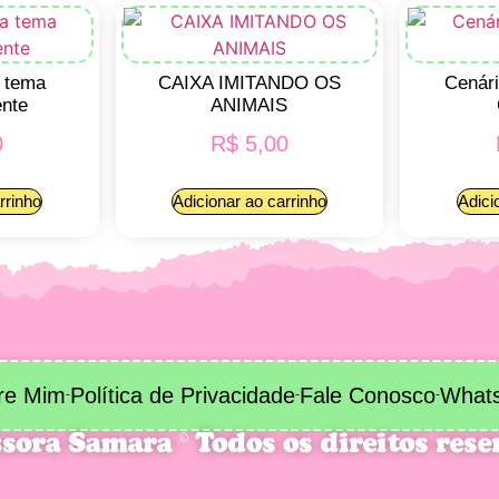
a tema
CAIXA IMITANDO OS
Cenári
ente
ANIMAIS
0
R$
5,00
rrinho
Adicionar ao carrinho
Adici
re Mim
Política de Privacidade
Fale Conosco
What
sora Samara © Todos os direitos res