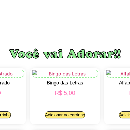
Você vai Adorar!!
trado
Bingo das Letras
Alfa
0
R$
5,00
rrinho
Adicionar ao carrinho
Adici