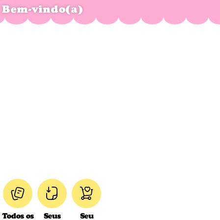
Bem-vindo(a)
Todos os
Seus
Seu