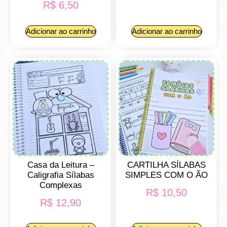
R$
6,50
Adicionar ao carrinho
Adicionar ao carrinho
Casa da Leitura –
CARTILHA SÍLABAS
Caligrafia Sílabas
SIMPLES COM O ÃO
Complexas
R$
10,50
R$
12,90