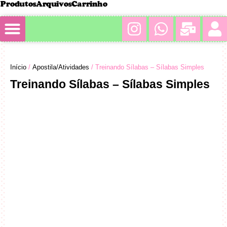
Produtos
Arquivos
Carrinho
Minha conta
Início
/
Apostila/Atividades
/ Treinando Sílabas – Sílabas Simples
Treinando Sílabas – Sílabas Simples