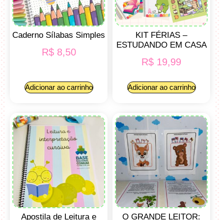
Caderno Sílabas Simples
KIT FÉRIAS –
ESTUDANDO EM CASA
R$
8,50
R$
19,99
Adicionar ao carrinho
Adicionar ao carrinho
Apostila de Leitura e
O GRANDE LEITOR: