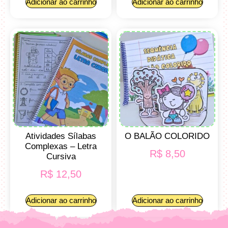
Adicionar ao carrinho
Adicionar ao carrinho
Atividades Sílabas
O BALÃO COLORIDO
Complexas – Letra
R$
8,50
Cursiva
R$
12,50
Adicionar ao carrinho
Adicionar ao carrinho