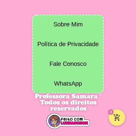
Sobre Mim
Política de Privacidade
Fale Conosco
WhatsApp
Professora Samara ©
Todos os direitos
reservados
0