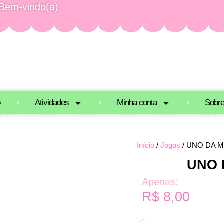
Bem-vindo(a)
o
Atividades
Minha conta
Sobr
Início
/
Jogos
/ UNO DA 
UNO 
Apenas:
R$
8,00