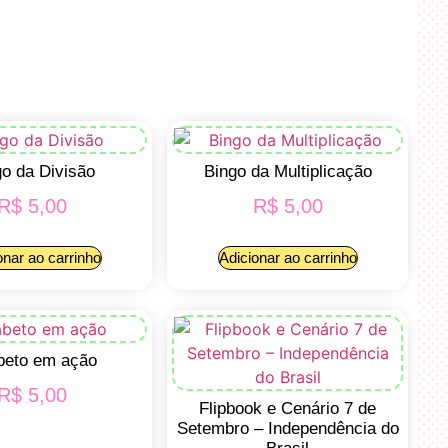
go da Divisão
Bingo da Multiplicação
R$
5,00
R$
5,00
onar ao carrinho
Adicionar ao carrinho
beto em ação
R$
5,00
Flipbook e Cenário 7 de
Setembro – Independência do