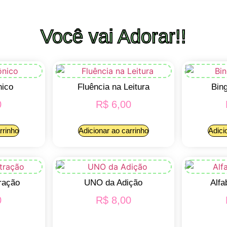
Você vai Adorar!!
nico
Fluência na Leitura
Bin
0
R$
6,00
rrinho
Adicionar ao carrinho
Adici
ração
UNO da Adição
Alfa
0
R$
8,00