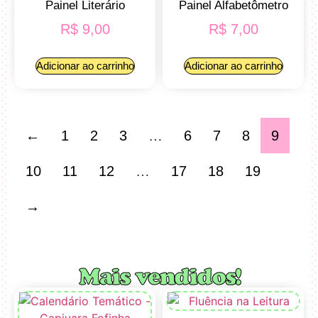
Painel Literário
Painel Alfabetômetro
R$
9,00
R$
7,00
Adicionar ao carrinho
Adicionar ao carrinho
←
1
2
3
…
6
7
8
9
10
11
12
…
17
18
19
→
Mais vendidos!