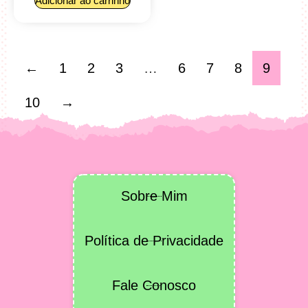
Adicionar ao carrinho
←
1
2
3
…
6
7
8
9
10
→
Sobre Mim
Política de Privacidade
Fale Conosco