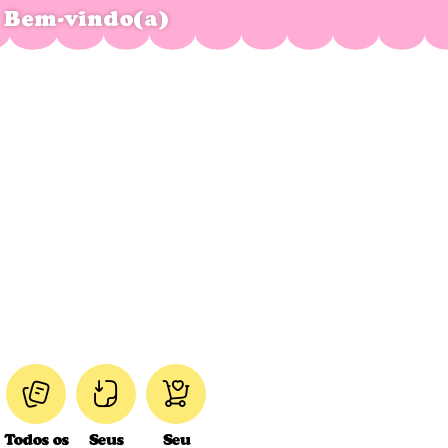
Bem-vindo(a)
Todos os
Seus
Seu