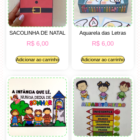
SACOLINHA DE NATAL
Aquarela das Letras
R$
6,00
R$
6,00
Adicionar ao carrinho
Adicionar ao carrinho