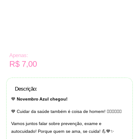
Apenas:
R$
7,00
Descrição:
💙
Novembro Azul chegou!
💙 Cuidar da saúde também é coisa de homem! 👨🏻‍⚕️👨🏾‍⚕️
Vamos juntos falar sobre prevenção, exame e
autocuidado! Porque quem se ama, se cuida! 💪💙✨