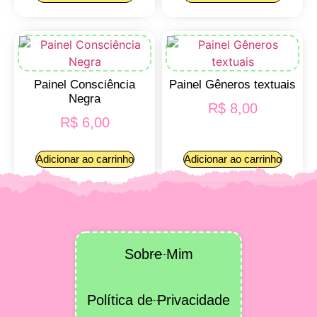
Painel Consciência
Painel Gêneros textuais
Negra
R$
8,00
R$
6,00
Adicionar ao carrinho
Adicionar ao carrinho
Sobre Mim
Política de Privacidade