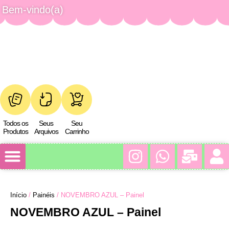
Bem-vindo(a)
Todos os
Seus
Seu
Produtos
Arquivos
Carrinho
Minha conta
Início
/
Painéis
/ NOVEMBRO AZUL – Painel
NOVEMBRO AZUL – Painel