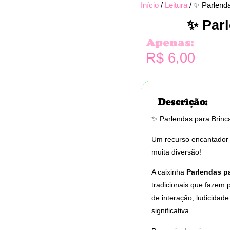
Início
/
Leitura
/ ✨ Parlend
✨ Parl
Apenas:
R$
6,00
Descrição:
✨ Parlendas para Brinc
Um recurso encantador
muita diversão!
A caixinha
Parlendas pa
tradicionais que fazem 
de interação, ludicidad
significativa.