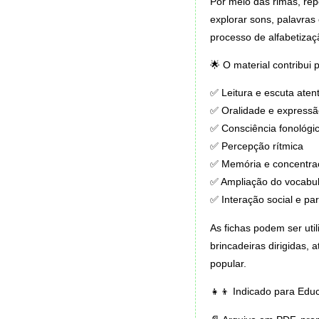
Por meio das rimas, rep
explorar sons, palavras 
processo de alfabetizaç
🌟 O material contribui
✅ Leitura e escuta aten
✅ Oralidade e expressã
✅ Consciência fonológi
✅ Percepção rítmica
✅ Memória e concentra
✅ Ampliação do vocabul
✅ Interação social e pa
As fichas podem ser uti
brincadeiras dirigidas, 
popular.
👧👦 Indicado para Educ