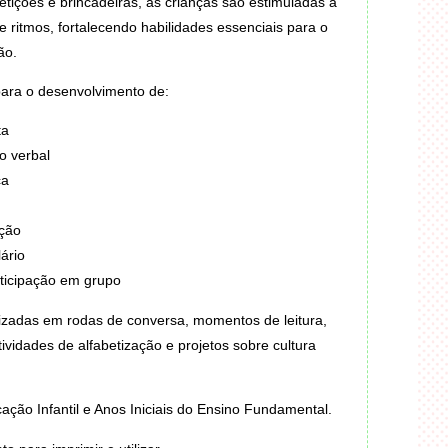
etições e brincadeiras, as crianças são estimuladas a
e ritmos, fortalecendo habilidades essenciais para o
ão.
 para o desenvolvimento de:
ta
o verbal
ca
ção
ário
rticipação em grupo
lizadas em rodas de conversa, momentos de leitura,
atividades de alfabetização e projetos sobre cultura
ação Infantil e Anos Iniciais do Ensino Fundamental.