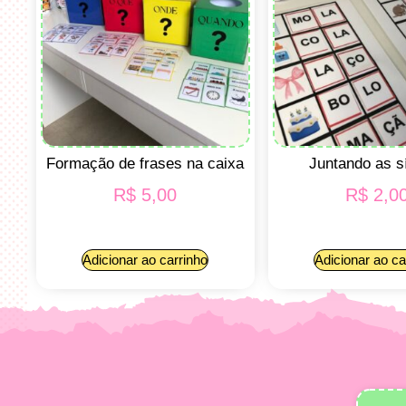
Formação de frases na caixa
Juntando as s
R$
5,00
R$
2,0
Adicionar ao carrinho
Adicionar ao ca