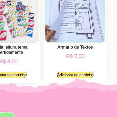
a leitura tema
Armário de Textos
ertidamente
R$
7,50
R$
8,00
onar ao carrinho
Adicionar ao carrinho