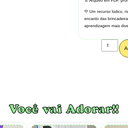
📄 Arquivo em PDF, pront
💛 Um recurso lúdico, r
encanto das brincadeir
aprendizagem mais divert
A
Você vai Adorar!!