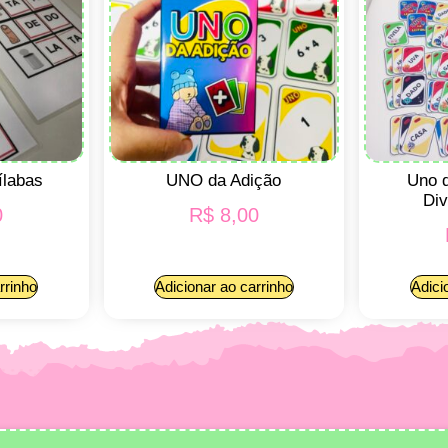
ílabas
UNO da Adição
Uno d
Div
0
R$
8,00
rrinho
Adicionar ao carrinho
Adici